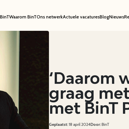
BinT
Waarom BinT
Ons netwerk
Actuele vacatures
Blog
Nieuws
Re
‘Daarom w
graag me
met BinT P
Geplaatst:
18 april 2024
Door:
BinT