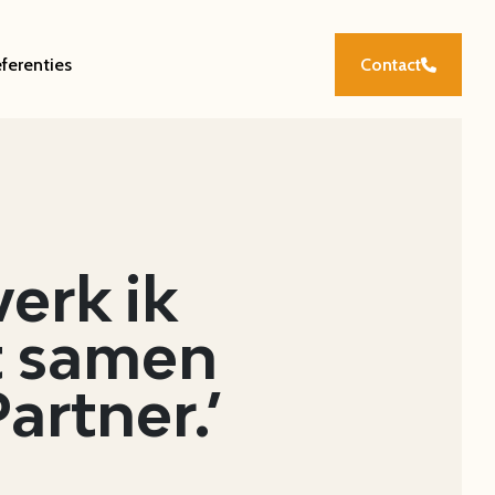
ferenties
Contact
erk ik
t samen
artner.’