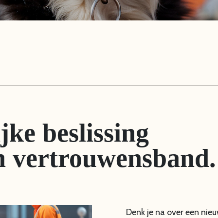
jke beslissing
n vertrouwensband.
Denk je na over een nieu