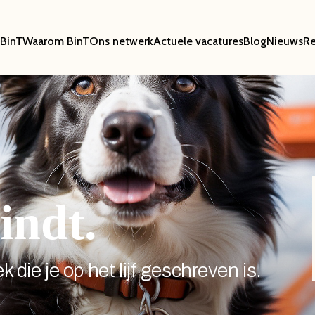
BinT
Waarom BinT
Ons netwerk
Actuele vacatures
Blog
Nieuws
Re
indt.
 die je op het lijf geschreven is.