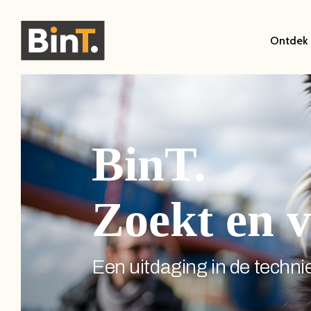
Ontdek 
BinT.
Zoekt en v
Een uitdaging in de techniek