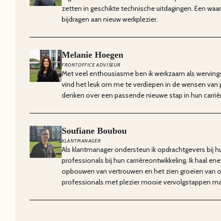
zetten in geschikte technische uitdagingen. Een waa
bijdragen aan nieuw werkplezier.
Melanie Hoegen
FRONTOFFICE ADVISEUR
Met veel enthousiasme ben ik werkzaam als wervingssp
vind het leuk om me te verdiepen in de wensen van
denken over een passende nieuwe stap in hun carriè
Soufiane Boubou
KLANTMANAGER
Als klantmanager ondersteun ik opdrachtgevers bij h
professionals bij hun carrièreontwikkeling. Ik haal ene
opbouwen van vertrouwen en het zien groeien van org
professionals met plezier mooie vervolgstappen m