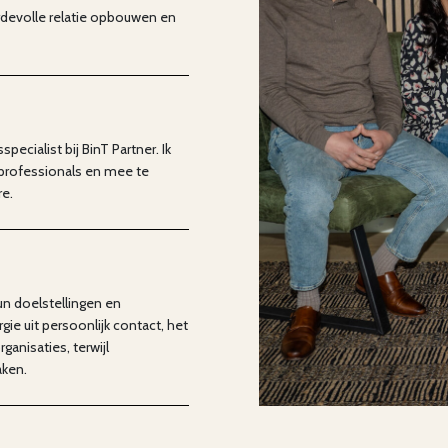
rdevolle relatie opbouwen en
ecialist bij BinT Partner. Ik
 professionals en mee te
re.
un doelstellingen en
rgie uit persoonlijk contact, het
anisaties, terwijl
aken.