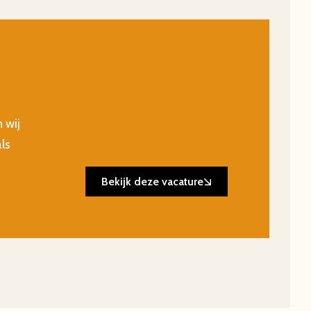
 wij
ls
Bekijk deze vacature